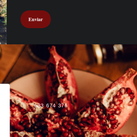
633 674 376
ús
s