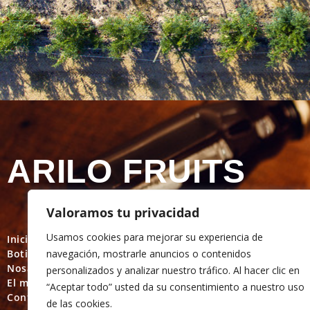
ARILO FRUITS
Valoramos tu privacidad
Usamos cookies para mejorar su experiencia de
Inici
Política de privacitat
navegación, mostrarle anuncios o contenidos
Botiga
Política de cookies
Nosaltres
Termes i condicions d'
personalizados y analizar nuestro tráfico. Al hacer clic en
El meu compte
Política de devolucion
“Aceptar todo” usted da su consentimiento a nuestro uso
Contacte
de las cookies.