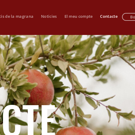
cis de la magrana
Noticies
El meu compte
Contacte
Bo
CTE