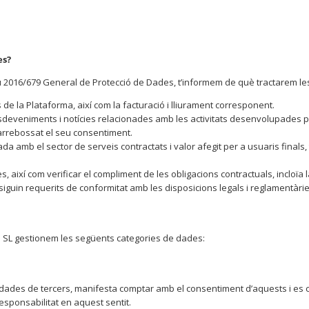
es?
2016/679 General de Protecció de Dades, t’informem de què tractarem les 
 de la Plataforma, així com la facturació i lliurament corresponent.
veniments i notícies relacionades amb les activitats desenvolupades per A
 o arrebossat el seu consentiment.
 amb el sector de serveis contractats i valor afegit per a usuaris finals, tr
 així com verificar el compliment de les obligacions contractuals, incloïa 
iguin requerits de conformitat amb les disposicions legals i reglamentàrie
ts SL gestionem les següents categories de dades:
ti dades de tercers, manifesta comptar amb el consentiment d’aquests i es 
responsabilitat en aquest sentit.