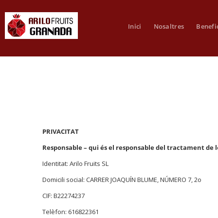
Inici
Nosaltres
Benefi
PRIVACITAT
Responsable – qui és el responsable del tractament de l
Identitat: Arilo Fruits SL
Domicili social: CARRER JOAQUÍN BLUME, NÚMERO 7, 2o
CIF: B22274237
Telèfon: 616822361