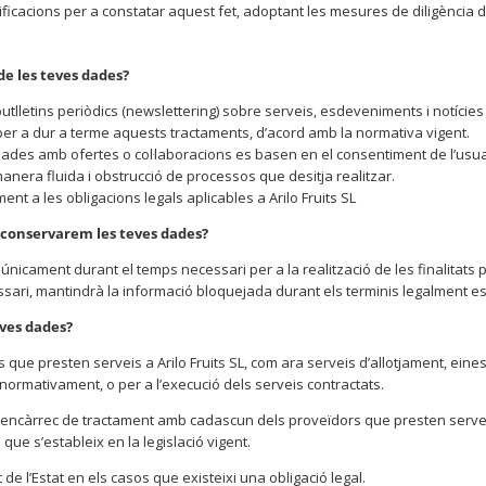
erificacions per a constatar aquest fet, adoptant les mesures de diligènc
de les teves dades?
butlletins periòdics (newslettering) sobre serveis, esdeveniments i notície
 per a dur a terme aquests tractaments, d’acord amb la normativa vigent.
onades amb ofertes o col·laboracions es basen en el consentiment de l’usu
anera fluida i obstrucció de processos que desitja realitzar.
nt a les obligacions legals aplicables a Arilo Fruits SL
 conservarem les teves dades?
únicament durant el temps necessari per a la realització de les finalitats p
sari, mantindrà la informació bloquejada durant els terminis legalment es
eves dades?
que presten serveis a Arilo Fruits SL, com ara serveis d’allotjament, eine
ormativament, o per a l’execució dels serveis contractats.
er encàrrec de tractament amb cadascun dels proveïdors que presten serveis 
ue s’estableix en la legislació vigent.
e l’Estat en els casos que existeixi una obligació legal.