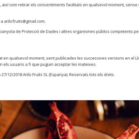
es, així com retirar els consentiments facilitats en qualsevol moment, sense 
e a arilofruits@gmail.com.
 Espanyola de Protecció de Dades i altres organismes públics competents pe
citat en qualsevol moment, sent publicades les successives versions en el L
in els usuaris a fi que puguin acceptar les mateixes.
 27/12/2018 Arilo Fruits SL (Espanya). Reservats tots els drets.