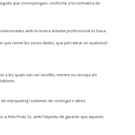
ia deguda que corresponguin, conforme a la normativa de
s relacionades amb la nostra activitat professional es basa
ari que remet les seves dades, que pot retirar en qualsevol
er a les quals van ser recollits, mentre no revoqui els
tablerts.
s de màrqueting i sistemes de contingut o altres
a Arilo Fruits SL, amb l’objectiu de garantir que aquests