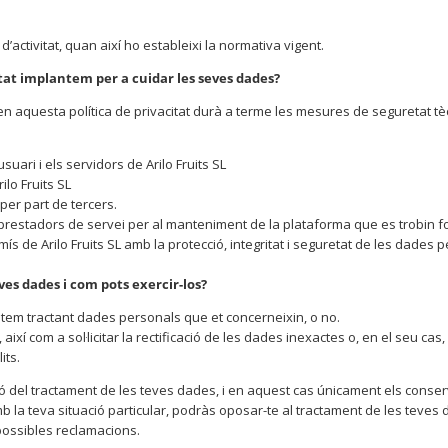
ctivitat, quan així ho estableixi la normativa vigent.
at implantem per a cuidar les seves dades?
s en aquesta política de privacitat durà a terme les mesures de seguretat t
suari i els servidors de Arilo Fruits SL
ilo Fruits SL
per part de tercers.
b prestadors de servei per al manteniment de la plataforma que es trobin 
s de Arilo Fruits SL amb la protecció, integritat i seguretat de les dades 
eves dades i com pots exercir-los?
estem tractant dades personals que et concerneixin, o no.
ixí com a sol·licitar la rectificació de les dades inexactes o, en el seu cas,
its.
ció del tractament de les teves dades, i en aquest cas únicament els conse
la teva situació particular, podràs oposar-te al tractament de les teves d
 possibles reclamacions.