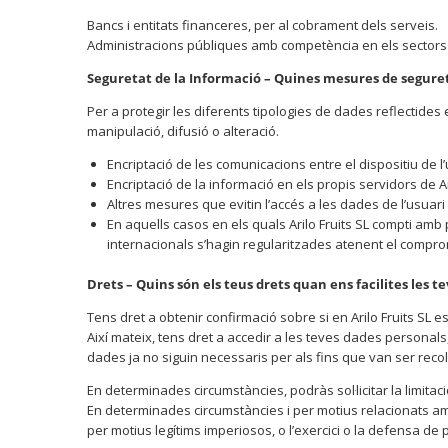
Bancs i entitats financeres, per al cobrament dels serveis.
Administracions públiques amb competència en els sectors d’a
Seguretat de la Informació – Quines mesures de seguret
Per a protegir les diferents tipologies de dades reflectide
manipulació, difusió o alteració.
Encriptació de les comunicacions entre el dispositiu de l’u
Encriptació de la informació en els propis servidors de Ar
Altres mesures que evitin l’accés a les dades de l’usuari 
En aquells casos en els quals Arilo Fruits SL compti am
internacionals s’hagin regularitzades atenent el compromí
Drets – Quins són els teus drets quan ens facilites les t
Tens dret a obtenir confirmació sobre si en Arilo Fruits SL 
Així mateix, tens dret a accedir a les teves dades personals, a
dades ja no siguin necessaris per als fins que van ser recoll
En determinades circumstàncies, podràs sol·licitar la limita
En determinades circumstàncies i per motius relacionats amb 
per motius legítims imperiosos, o l’exercici o la defensa de