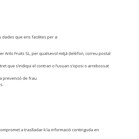
dades que ens facilites per a:
rilo Fruits SL, per qualsevol mitjà (telèfon, correu postal
et que s’indiqui el contrari o l’usuari s’oposi o arrebossat
la prevenció de frau.
s.
compromet a traslladar-li la informació continguda en