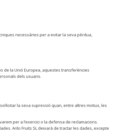
ècniques necessàries per a evitar la seva pèrdua,
fos de la Unió Europea, aquestes transferències
personals dels usuaris.
 sol·licitar la seva supressió quan, entre altres motius, les
rvarem per a l’exercici o la defensa de reclamacions.
ades. Arilo Fruits SL deixarà de tractar les dades, excepte