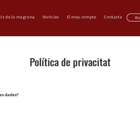
cis de la magrana
Noticies
El meu compte
Contacte
Bo
Política de privacitat
es dades?