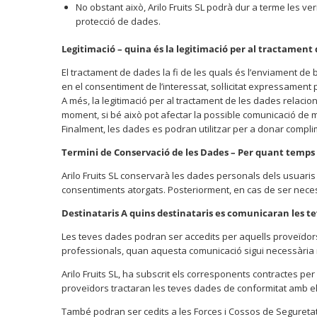
No obstant això, Arilo Fruits SL podrà dur a terme les v
protecció de dades.
Legitimació – quina és la legitimació per al tractament 
El tractament de dades la fi de les quals és l’enviament de 
en el consentiment de l’interessat, sol·licitat expressament
A més, la legitimació per al tractament de les dades relaci
moment, si bé això pot afectar la possible comunicació de m
Finalment, les dades es podran utilitzar per a donar complime
Termini de Conservació de les Dades – Per quant temps
Arilo Fruits SL conservarà les dades personals dels usuaris 
consentiments atorgats. Posteriorment, en cas de ser neces
Destinataris A quins destinataris es comunicaran les t
Les teves dades podran ser accedits per aquells proveïdors 
professionals, quan aquesta comunicació sigui necessària n
Arilo Fruits SL, ha subscrit els corresponents contractes p
proveïdors tractaran les teves dades de conformitat amb el q
També podran ser cedits a les Forces i Cossos de Seguretat d