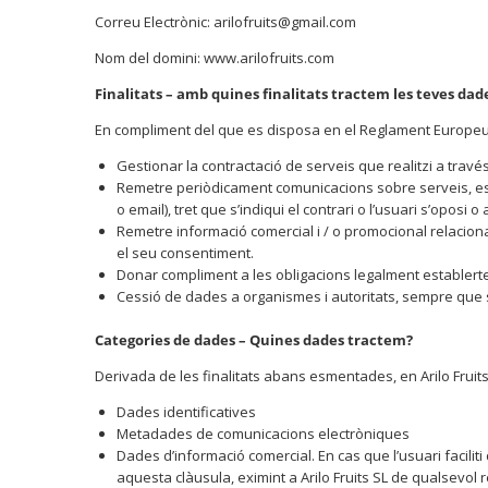
Correu Electrònic: arilofruits@gmail.com
Nom del domini: www.arilofruits.com
Finalitats – amb quines finalitats tractem les teves dad
En compliment del que es disposa en el Reglament Europeu 
Gestionar la contractació de serveis que realitzi a través
Remetre periòdicament comunicacions sobre serveis, esde
o email), tret que s’indiqui el contrari o l’usuari s’oposi
Remetre informació comercial i / o promocional relacionada
el seu consentiment.
Donar compliment a les obligacions legalment establertes,
Cessió de dades a organismes i autoritats, sempre que s
Categories de dades – Quines dades tractem?
Derivada de les finalitats abans esmentades, en Arilo Frui
Dades identificatives
Metadades de comunicacions electròniques
Dades d’informació comercial. En cas que l’usuari facili
aquesta clàusula, eximint a Arilo Fruits SL de qualsevol 