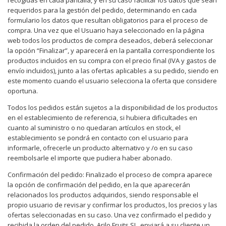
recogidas en cada pantalla, y en su caso facilitar los datos que sean
requeridos para la gestión del pedido, determinando en cada
formulario los datos que resultan obligatorios para el proceso de
compra. Una vez que el Usuario haya seleccionado en la página
web todos los productos de compra deseados, deberá seleccionar
la opción “Finalizar”, y aparecerá en la pantalla correspondiente los
productos incluidos en su compra con el precio final (IVA y gastos de
envío incluidos), junto a las ofertas aplicables a su pedido, siendo en
este momento cuando el usuario selecciona la oferta que considere
oportuna.
Todos los pedidos están sujetos a la disponibilidad de los productos
en el establecimiento de referencia, si hubiera dificultades en
cuanto al suministro o no quedaran artículos en stock, el
establecimiento se pondrá en contacto con el usuario para
informarle, ofrecerle un producto alternativo y /o en su caso
reembolsarle el importe que pudiera haber abonado.
Confirmación del pedido: Finalizado el proceso de compra aparece
la opción de confirmación del pedido, en la que aparecerán
relacionados los productos adquiridos, siendo responsable el
propio usuario de revisar y confirmar los productos, los precios y las
ofertas seleccionadas en su caso. Una vez confirmado el pedido y
recibida la orden del pedido, Arilo Fruits SL
enviará a su cliente un