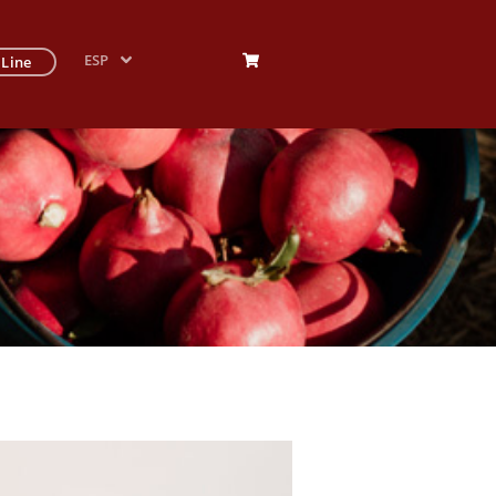
ESP
 Line