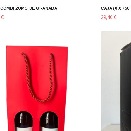
 COMBI ZUMO DE GRANADA
CAJA (6 X 75
0
€
29,40
€