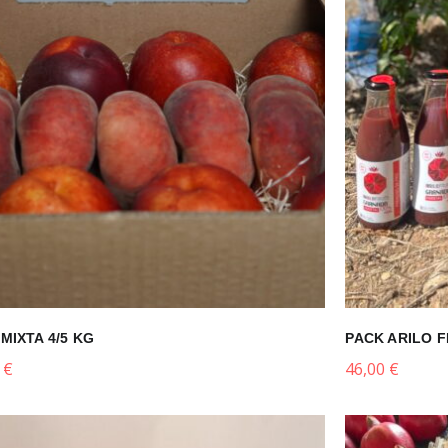
MIXTA 4/5 KG
PACK ARILO F
0
€
46,00
€