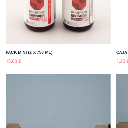
PACK MINI (2 X 750 ML)
CAJA
15,00
€
1,20