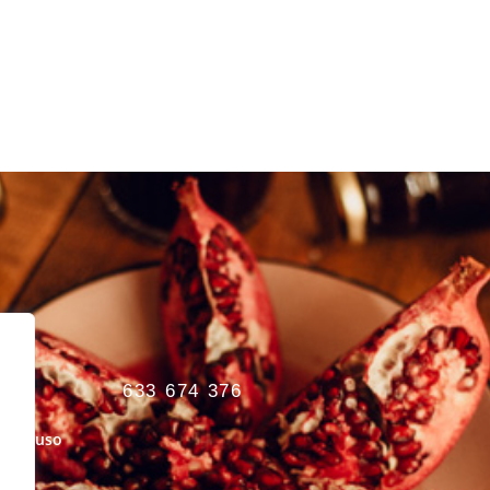
633 674 376
s de uso