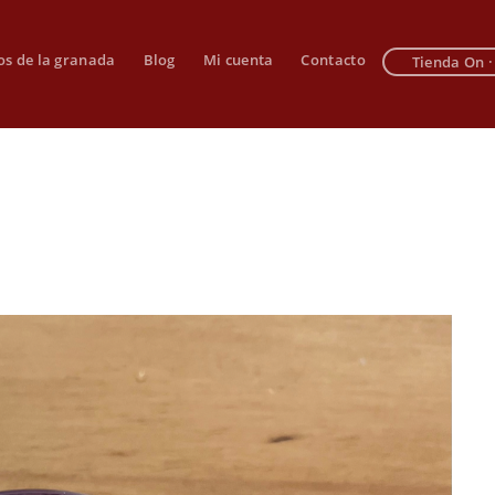
os de la granada
Blog
Mi cuenta
Contacto
Tienda On ·