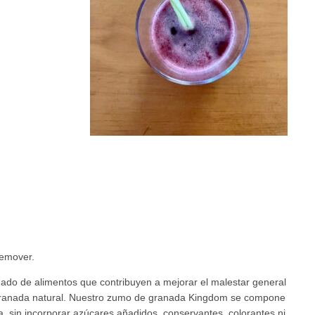
remover.
nado de alimentos que contribuyen a mejorar el malestar general
 granada natural. Nuestro zumo de granada Kingdom se compone
, sin incorporar azúcares añadidos, conservantes, colorantes ni