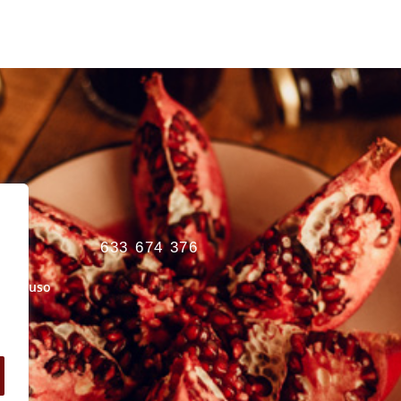
633 674 376
s de uso