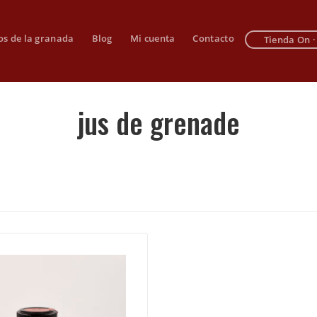
os de la granada
Blog
Mi cuenta
Contacto
Tienda On ·
jus de grenade