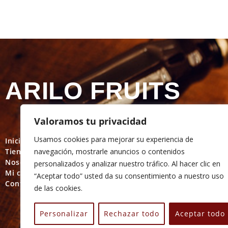
ARILO FRUITS
Valoramos tu privacidad
Usamos cookies para mejorar su experiencia de
Inicio
Política de privacidad
navegación, mostrarle anuncios o contenidos
Tienda On Line
Política de cookies
Nosotros
Términos y condicione
personalizados y analizar nuestro tráfico. Al hacer clic en
Mi cuenta
Política de devolución
“Aceptar todo” usted da su consentimiento a nuestro uso
Contacto
de las cookies.
Personalizar
Rechazar todo
Aceptar todo