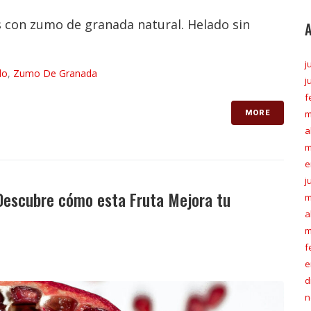
s con zumo de granada natural. Helado sin
j
do
,
Zumo De Granada
j
f
m
MORE
a
m
e
j
 Descubre cómo esta Fruta Mejora tu
m
a
m
f
e
d
n