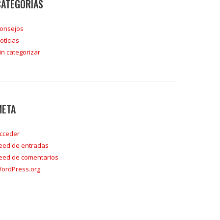
CATEGORÍAS
onsejos
otícias
in categorizar
META
cceder
eed de entradas
eed de comentarios
ordPress.org