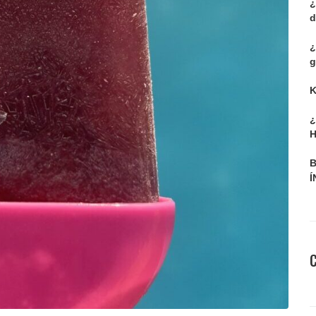
¿
d
¿
g
K
¿
H
B
Í