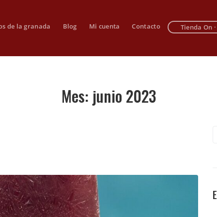
os de la granada
Blog
Mi cuenta
Contacto
Tienda On ·
Mes:
junio 2023