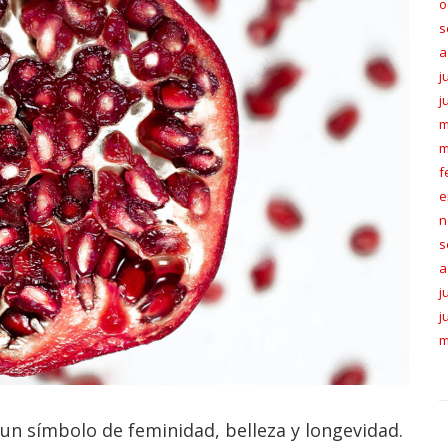
o
s
a
j
j
m
m
f
e
n
s
a
j
j
m
un símbolo de feminidad, belleza y longevidad.