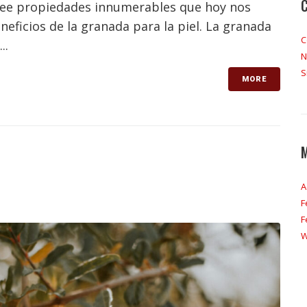
osee propiedades innumerables que hoy nos
neficios de la granada para la piel. La granada
C
..
N
S
MORE
A
F
F
W