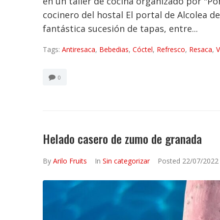
en un taller de cocina organizado por "Po
cocinero del hostal El portal de Alcolea 
fantástica sucesión de tapas, entre...
Tags:
Antiresaca
,
Bebedias
,
Cóctel
,
Refresco
,
Resaca
,
V
0
Helado casero de zumo de granada
By
Arilo Fruits
In
Sin categorizar
Posted
22/07/2022