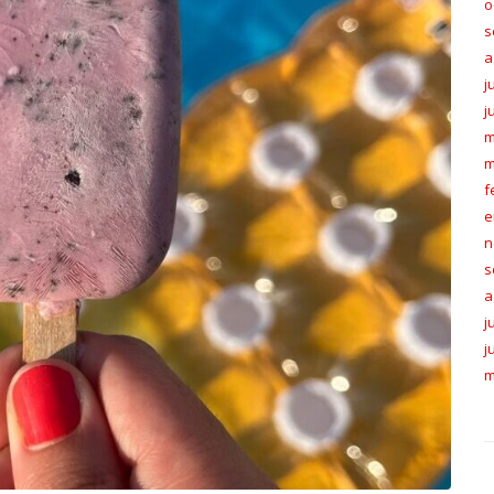
o
s
a
j
j
m
m
f
e
n
s
a
j
j
m