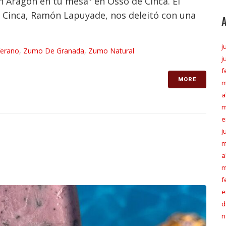
n Aragón en tu mesa" en Osso de Cinca. El
de Cinca, Ramón Lapuyade, nos deleitó con una
j
erano
,
Zumo De Granada
,
Zumo Natural
j
f
MORE
m
a
m
e
j
m
a
m
f
e
d
n