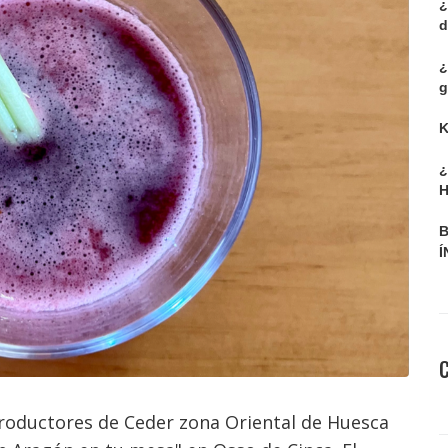
¿
d
¿
g
K
¿
H
B
Í
roductores de Ceder zona Oriental de Huesca