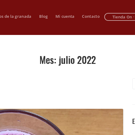
os de la granada
Blog
Mi cuenta
Contacto
Tienda On ·
Mes:
julio 2022