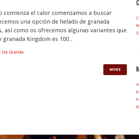
nto comienza el calor comenzamos a buscar
C
recemos una opción de helado de granada
N
es, así como os ofrecemos algunas variantes que
S
 granada Kingdom es 100...
 De Granda
MORE
A
F
F
W