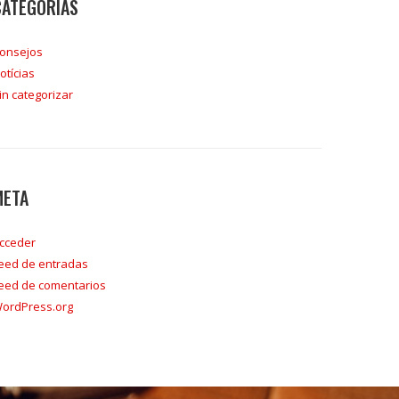
CATEGORÍAS
onsejos
otícias
in categorizar
META
cceder
eed de entradas
eed de comentarios
ordPress.org