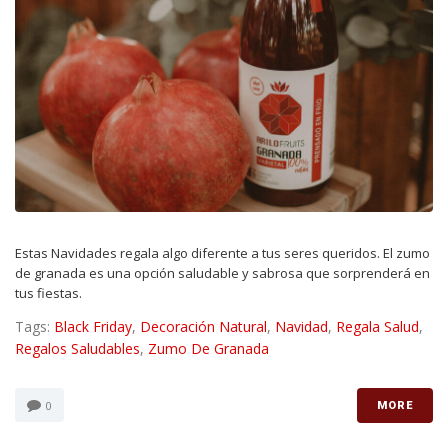
Estas Navidades regala algo diferente a tus seres queridos. El zumo
de granada es una opción saludable y sabrosa que sorprenderá en
tus fiestas.
Tags:
Black Friday
,
Decoración Natural
,
Navidad
,
Regala Salud
,
Regalos Saludables
,
Zumo De Granada
0
MORE