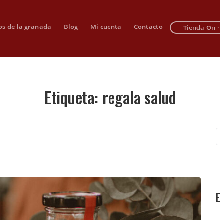
os de la granada
Blog
Mi cuenta
Contacto
Tienda On ·
Etiqueta:
regala salud