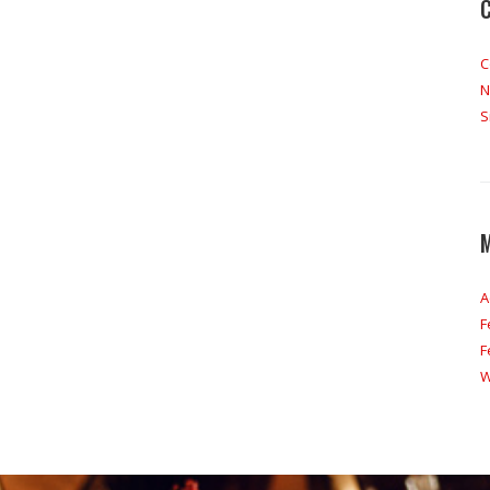
C
N
S
A
F
F
W