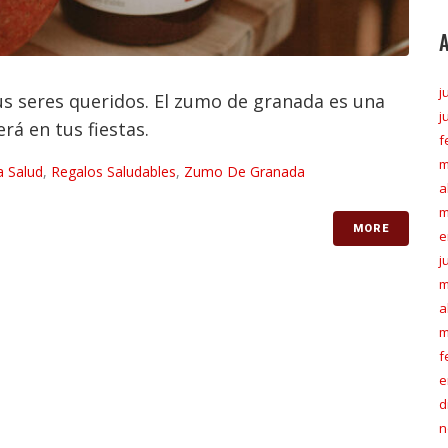
j
us seres queridos. El zumo de granada es una
j
á en tus fiestas.
f
m
a Salud
,
Regalos Saludables
,
Zumo De Granada
a
m
MORE
e
j
m
a
m
f
e
d
n