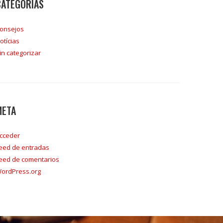
CATEGORÍAS
onsejos
otícias
in categorizar
META
cceder
eed de entradas
eed de comentarios
ordPress.org