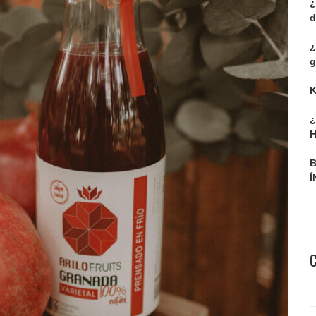
¿
d
¿
g
K
¿
H
B
Í