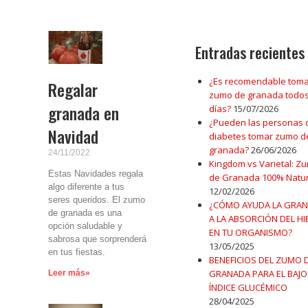
Entradas recientes
¿Es recomendable toma
Regalar
zumo de granada todos
granada en
días?
15/07/2026
¿Pueden las personas 
Navidad
diabetes tomar zumo d
granada?
26/06/2026
24/11/2022
Kingdom vs Varietal: Z
Estas Navidades regala
de Granada 100% Natur
algo diferente a tus
12/02/2026
seres queridos. El zumo
¿CÓMO AYUDA LA GRA
de granada es una
A LA ABSORCIÓN DEL H
opción saludable y
EN TU ORGANISMO?
sabrosa que sorprenderá
13/05/2025
en tus fiestas.
BENEFICIOS DEL ZUMO 
GRANADA PARA EL BAJO
Leer más»
ÍNDICE GLUCÉMICO
28/04/2025