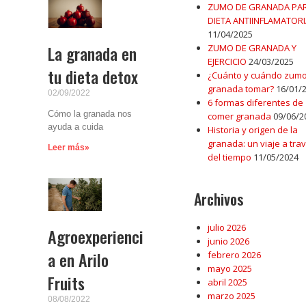
ZUMO DE GRANADA PA
DIETA ANTIINFLAMATORI
11/04/2025
La granada en
ZUMO DE GRANADA Y
EJERCICIO
24/03/2025
tu dieta detox
¿Cuánto y cuándo zumo
granada tomar?
16/01/
02/09/2022
6 formas diferentes de
Cómo la granada nos
comer granada
09/06/2
ayuda a cuida
Historia y origen de la
granada: un viaje a tra
Leer más»
del tiempo
11/05/2024
Archivos
julio 2026
Agroexperienci
junio 2026
a en Arilo
febrero 2026
mayo 2025
Fruits
abril 2025
marzo 2025
08/08/2022