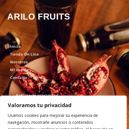
ARILO FRUITS
Inicio
Tienda On Line
Nosotros
Mi cuenta
Contacto
Política de privacidad
Valoramos tu privacidad
Política de cookies
Términos y condiciones de uso
Usamos cookies para mejorar su experiencia de
navegación, mostrarle anuncios o contenidos
Política de devolución